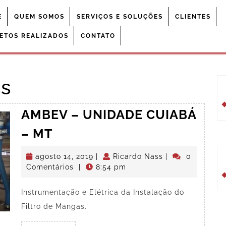
E
QUEM SOMOS
SERVIÇOS E SOLUÇÕES
CLIENTES
ETOS REALIZADOS
CONTATO
ss
AMBEV – UNIDADE CUIABÁ
AMBEV
– MT
–
agosto
Ricardo
agosto 14, 2019
|
Ricardo Nass
|
0
UNIDADE
14,
Nass
Comentários
|
8:54 pm
CUIABÁ
2019
–
Instrumentação e Elétrica da Instalação do
MT
Filtro de Mangas.