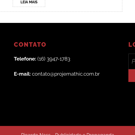
LEIA
LEIA MAIS
MAIS
CONTATO
L
Se
Telefone:
(16) 3947-1783
for:
E-mail:
contato@projemathic.com.br