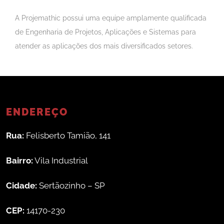
A Projemathic possui uma equipe amplamente qualificada
de Engenharia de Projetos, Aplicações e Sistemas para
atender as aplicações dos mais diversificados setores.
ENDEREÇO
Rua:
Felisberto Tamião, 141
Bairro:
Vila Industrial
Cidade:
Sertãozinho – SP
CEP:
14170-230