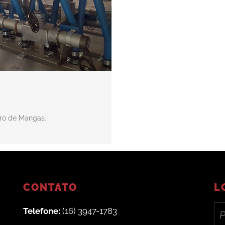
tro de Mangas.
CONTATO
L
Telefone:
(16) 3947-1783