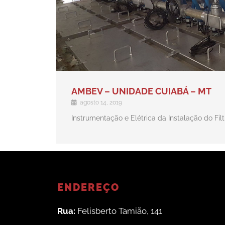
AMBEV – UNIDADE CUIABÁ – MT
agosto 14, 2019
Instrumentação e Elétrica da Instalação do Fil
ENDEREÇO
Rua:
Felisberto Tamião, 141